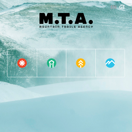
EN
GE