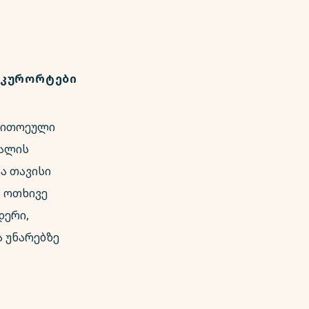
ᲙᲣᲠᲝᲠᲢᲔᲑᲘ
თითოეული
იალის
ა თავისი
, ოთხივე
დერი,
 უნარებზე